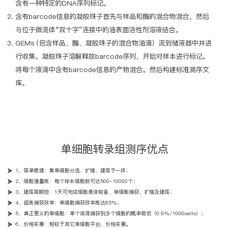
含有一种特定的DNA序列标记。
含有barcode信息的凝胶珠子首先与样品和酶的混合物混合，然后
与位于微流体“双十字”连接中的油表面活性剂溶液结合。
GEMs (包含样品、酶、凝胶珠子的混合物油滴）流到储液器中并进
行收集。凝胶珠子溶解释放barcode序列，开始对样本进行标记。
将每个液滴中含有barcode信息的产物混合。然后构建标准测序文
库。
单细胞转录组测序优点
1、简单便捷：集单细胞分选、扩增、建库于一体；
2、细胞通量高：每个样本细胞数可达500-10000个；
3、建库周期短：1天可完成细胞悬液制备、单细胞捕获、扩增及建库；
4、超高捕获效率：单细胞捕获效率高达65%；
5、真正意义的单细胞：单个液滴捕获到多个细胞的概率极低（0.9%/1000cells）；
6、价格实惠：相较于其它单细胞平台，价格实惠。